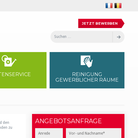
JETZT BEWERBEN
Recherche
Reche
pour
:
TENSERVICE
REINIGUNG
GEWERBLICHER RÄUME
ANGEBOTSANFRAGE
nd den
nden zu