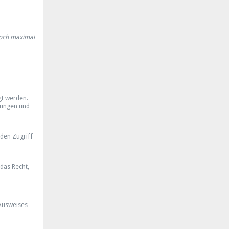
doch maximal
gt werden.
lungen und
den Zugriff
das Recht,
 Ausweises