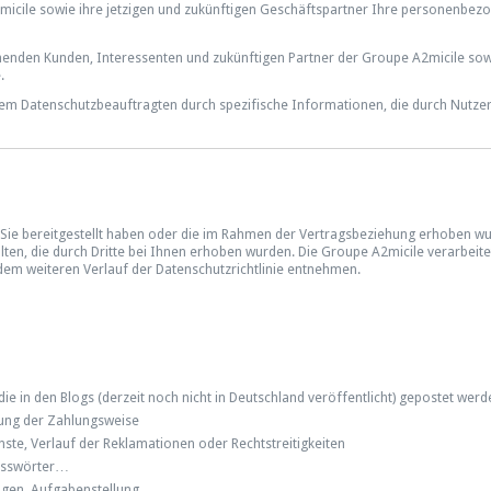
A2micile sowie ihre jetzigen und zukünftigen Geschäftspartner Ihre personenbez
tehenden Kunden, Interessenten und zukünftigen Partner der Groupe A2micile sow
.
dem Datenschutzbeauftragten durch spezifische Informationen, die durch Nutzer
Sie bereitgestellt haben oder die im Rahmen der Vertragsbeziehung erhoben w
ten, die durch Dritte bei Ihnen erhoben wurden. Die Groupe A2micile verarbeite
dem weiteren Verlauf der Datenschutzrichtlinie entnehmen.
ie in den Blogs (derzeit noch nicht in Deutschland veröffentlicht) gepostet we
lgung der Zahlungsweise
te, Verlauf der Reklamationen oder Rechtstreitigkeiten
Passwörter…
ungen, Aufgabenstellung…