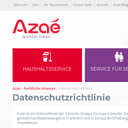
Über uns
Jobs
Ihr Steuervorteil
Unsere Tarife
Kontakt
Azaé Pfle
HAUSHALTSSERVICE
SERVICE FÜR 
Azaé
»
Rechtliche Hinweise
»
Datenschutzrichtlinie
Datenschutzrichtlinie
Azaé ist ein Unternehmen der A2micile-Gruppe (Groupe A2micile). Die
gesetzlichen Bestimmungen in Frankreich und in Europa die Erhebung
respektieren.