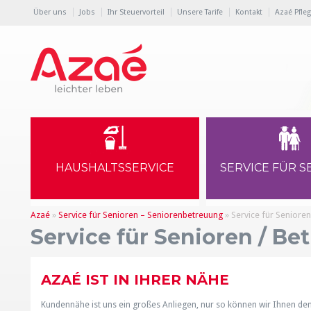
Über uns
Jobs
Ihr Steuervorteil
Unsere Tarife
Kontakt
Azaé Pfle
HAUSHALTSSERVICE
SERVICE FÜR 
Azaé
»
Service für Senioren – Seniorenbetreuung
»
Service für Senioren
Service für Senioren / Be
AZAÉ IST IN IHRER NÄHE
Kundennähe ist uns ein großes Anliegen, nur so können wir Ihnen den