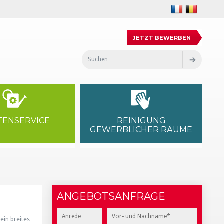
JETZT BEWERBEN
Recherche
Reche
pour
:
TENSERVICE
REINIGUNG
GEWERBLICHER RÄUME
ANGEBOTSANFRAGE
ein breites